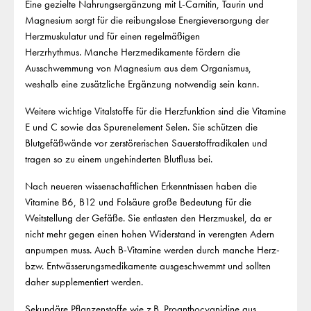
Eine gezielte Nahrungsergänzung mit L-Carnitin, Taurin und
Magnesium sorgt für die reibungslose Energieversorgung der
Herzmuskulatur und für einen regelmäßigen
Herzrhythmus. Manche Herzmedikamente fördern die
Ausschwemmung von Magnesium aus dem Organismus,
weshalb eine zusätzliche Ergänzung notwendig sein kann.
Weitere wichtige Vitalstoffe für die Herzfunktion sind die Vitamine
E und C sowie das Spurenelement Selen. Sie schützen die
Blutgefäßwände vor zerstörerischen Sauerstoffradikalen und
tragen so zu einem ungehinderten Blutfluss bei.
Nach neueren wissenschaftlichen Erkenntnissen haben die
Vitamine B6, B12 und Folsäure große Bedeutung für die
Weitstellung der Gefäße. Sie entlasten den Herzmuskel, da er
nicht mehr gegen einen hohen Widerstand in verengten Adern
anpumpen muss. Auch B-Vitamine werden durch manche Herz-
bzw. Entwässerungsmedikamente ausgeschwemmt und sollten
daher supplementiert werden.
Sekundäre Pflanzenstoffe wie z.B. Proanthocyanidine aus