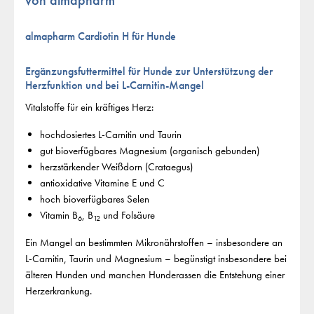
von almapharm
almapharm Cardiotin H für Hunde
Ergänzungsfuttermittel für Hunde zur Unterstützung der
Herzfunktion und bei L-Carnitin-Mangel
Vitalstoffe für ein kräftiges Herz:
hochdosiertes L-Carnitin und Taurin
gut bioverfügbares Magnesium (organisch gebunden)
herzstärkender Weißdorn (Crataegus)
antioxidative Vitamine E und C
hoch bioverfügbares Selen
Vitamin B
, B
und Folsäure
6
12
Ein Mangel an bestimmten Mikronährstoffen – insbesondere an
L-Carnitin, Taurin und Magnesium – begünstigt insbesondere bei
älteren Hunden und manchen Hunderassen die Entstehung einer
Herzerkrankung.