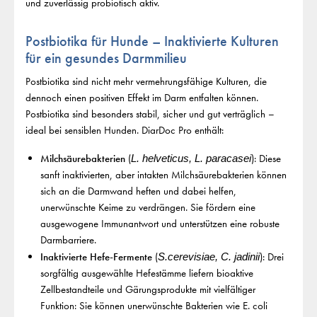
und zuverlässig probiotisch aktiv.
Postbiotika für Hunde – Inaktivierte Kulturen
für ein gesundes Darmmilieu
Postbiotika sind nicht mehr vermehrungsfähige Kulturen, die
dennoch einen positiven Effekt im Darm entfalten können.
Postbiotika sind besonders stabil, sicher und gut verträglich –
ideal bei sensiblen Hunden. DiarDoc Pro enthält:
Milchsäurebakterien
(
): Diese
L. helveticus, L. paracasei
sanft inaktivierten, aber intakten Milchsäurebakterien können
sich an die Darmwand heften und dabei helfen,
unerwünschte Keime zu verdrängen. Sie fördern eine
ausgewogene Immunantwort und unterstützen eine robuste
Darmbarriere.
Inaktivierte Hefe-Fermente
(
): Drei
S.cerevisiae, C. jadinii
sorgfältig ausgewählte Hefestämme liefern bioaktive
Zellbestandteile und Gärungsprodukte mit vielfältiger
Funktion: Sie können unerwünschte Bakterien wie E. coli