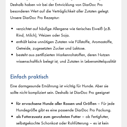
Deshalb haben wir bei der Entwicklung von DiarDoc Pro
besonderen Wert auf die Verträglichkeit aller Zutaten gelegt.
Unsere DiarDoc Pro Rezeptur:
verzichtet auf häufige Allergene wie tierisches Eiweiß (z.B.
Rind, Milch), Weizen oder Soja.
enthält keine unnötigen Zutaten wie Füllstoffe, Aromastoffe,
Getreide, zugesetzten Zucker und Laktose.
besteht aus zertifizierten Markenrohstoffen, deren Nutzen
wissenschaftlich belegt ist, und Zutaten in Lebensmittelqualität
Einfach praktisch
Eine darmgesunde Ernährung ist wichtig für Hunde. Aber sie
sollte nicht kompliziert sein. Deshalb ist DiarDoc Pro geeignet
für erwachsene Hunde aller Rassen und Größen
– Für jede
Hundegröße gibt es eine passende DiarDoc Pro Packung.
als Futterzusatz zum gewohnten Futter
– ob Fertigfutter,
selbstgekochte Schonkost oder Rohfütterung – es ist kein