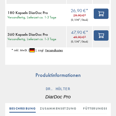
26,90 €*
180 Kapseln DiarDoc Pro
29,90 €*
Versandfertig, Lieferzeit ca. 1-3 Tage
(
0,15 €
*/Stück)
47,90 €*
360 Kapseln DiarDoc Pro
49,90 €*
Versandfertig, Lieferzeit ca. 1-3 Tage
(
0,13 €
*/Stück)
* inkl. MwSt.
(
)
, zzgl.
Versandkosten
Produktinformationen
DR. HÖLTER
DiarDoc Pro
BESCHREIBUNG
ZUSAMMENSETZUNG
FÜTTERUNGSEMPF