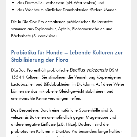
das Darmmilieu verbessern (pH-Wert senken) und
das Wachstum nützlicher Darmbakterien fördern können.
Die in DiarDoc Pro enthaltenen präbiotischen Ballaststoffe
stammen aus Topinambur, Äpfeln, Flohsamenschalen und
Bäckerhefe (S. cerevisiae).
Probiotika für Hunde – Lebende Kulturen zur
Stabilisierung der Flora
DiarDoc Pro enthält probiotische
DSM
Bacillus velezensis
15544 Kulturen. Sie stimulieren die Vermehrung körpereigener
Lactobazillen und Bifidobakterien im Dickdarm. Auf diese Weise
können sie das mikrobielle Gleichgewicht stabilisieren und
unerwünschte Keime verdrängen helfen.
Das Besondere
: Durch eine natürliche Sporenhülle sind B.
velezensis Bakterien unempfindlich gegen Magensäure und
andere negative Einflüsse (z.B. Hitze). Dadurch sind die
probiotischen Kulturen in DiarDoc Pro besonders lange haltbar