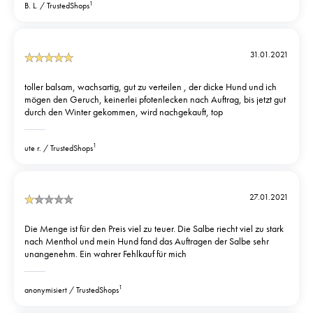
1
B. L.
TrustedShops
31.01.2021
toller balsam, wachsartig, gut zu verteilen , der dicke Hund und ich
mögen den Geruch, keinerlei pfotenlecken nach Auftrag, bis jetzt gut
durch den Winter gekommen, wird nachgekauft, top
1
ute r.
TrustedShops
27.01.2021
Die Menge ist für den Preis viel zu teuer. Die Salbe riecht viel zu stark
nach Menthol und mein Hund fand das Auftragen der Salbe sehr
unangenehm. Ein wahrer Fehlkauf für mich
1
anonymisiert
TrustedShops