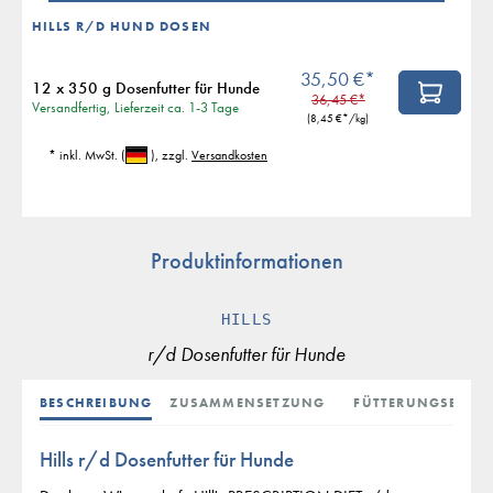
HILLS R/D HUND DOSEN
35,50 €*
12 x 350 g Dosenfutter für Hunde
36,45 €*
Versandfertig, Lieferzeit ca. 1-3 Tage
(
8,45 €
*/kg)
* inkl. MwSt.
(
)
, zzgl.
Versandkosten
Produktinformationen
HILLS
r/d Dosenfutter für Hunde
BESCHREIBUNG
ZUSAMMENSETZUNG
FÜTTERUNGSEMPF
Hills r/d Dosenfutter für Hunde