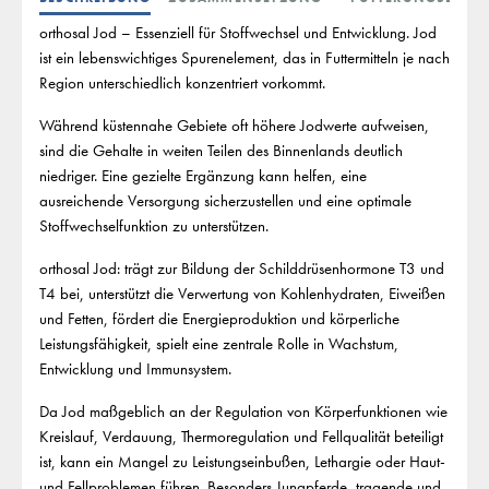
orthosal Jod – Essenziell für Stoffwechsel und Entwicklung. Jod
ist ein lebenswichtiges Spurenelement, das in Futtermitteln je nach
Region unterschiedlich konzentriert vorkommt.
Während küstennahe Gebiete oft höhere Jodwerte aufweisen,
sind die Gehalte in weiten Teilen des Binnenlands deutlich
niedriger. Eine gezielte Ergänzung kann helfen, eine
ausreichende Versorgung sicherzustellen und eine optimale
Stoffwechselfunktion zu unterstützen.
orthosal Jod: trägt zur Bildung der Schilddrüsenhormone T3 und
T4 bei, unterstützt die Verwertung von Kohlenhydraten, Eiweißen
und Fetten, fördert die Energieproduktion und körperliche
Leistungsfähigkeit, spielt eine zentrale Rolle in Wachstum,
Entwicklung und Immunsystem.
Da Jod maßgeblich an der Regulation von Körperfunktionen wie
Kreislauf, Verdauung, Thermoregulation und Fellqualität beteiligt
ist, kann ein Mangel zu Leistungseinbußen, Lethargie oder Haut-
und Fellproblemen führen. Besonders Jungpferde, tragende und