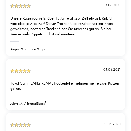
13.06.2021
Unsere Katzendame ist über 15 Jahre alt. Zur Zeit etwas kränklich,
wird aber jetzt besser! Dieses Trockenfutter mischen wir mit ihrem
gewohnten, normalen Trockenfutter. Sie nimmt es gut an. Sie hat
wieder mehr Appetit und ist viel munterer.
1
Angela S.
TrustedShops
05.04.2021
Royal Canin EARLY RENAL Trockenfutter nehmen meine zwei Katzen
gut an.
1
Julitta M.
TrustedShops
31.08.2020