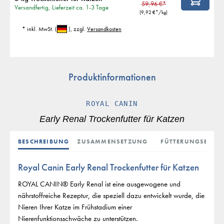
59,96 €*
Versandfertig, Lieferzeit ca. 1-3 Tage
(
9,92 €
*/kg)
* inkl. MwSt.
(
)
, zzgl.
Versandkosten
Produktinformationen
ROYAL CANIN
Early Renal Trockenfutter für Katzen
BESCHREIBUNG
ZUSAMMENSETZUNG
FÜTTERUNGSEMPF
Royal Canin Early Renal Trockenfutter für Katzen
ROYAL CANIN® Early Renal ist eine ausgewogene und
nährstoffreiche Rezeptur, die speziell dazu entwickelt wurde, die
Nieren Ihrer Katze im Frühstadium einer
Nierenfunktionsschwäche zu unterstützen.