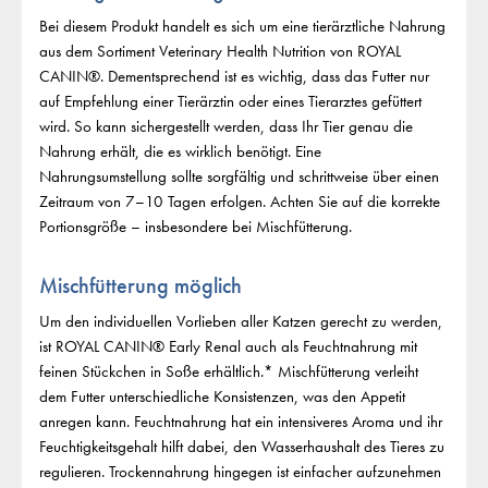
Bei diesem Produkt handelt es sich um eine tierärztliche Nahrung
aus dem Sortiment Veterinary Health Nutrition von ROYAL
CANIN®. Dementsprechend ist es wichtig, dass das Futter nur
auf Empfehlung einer Tierärztin oder eines Tierarztes gefüttert
wird. So kann sichergestellt werden, dass Ihr Tier genau die
Nahrung erhält, die es wirklich benötigt. Eine
Nahrungsumstellung sollte sorgfältig und schrittweise über einen
Zeitraum von 7–10 Tagen erfolgen. Achten Sie auf die korrekte
Portionsgröße – insbesondere bei Mischfütterung.
Mischfütterung möglich
Um den individuellen Vorlieben aller Katzen gerecht zu werden,
ist ROYAL CANIN® Early Renal auch als Feuchtnahrung mit
feinen Stückchen in Soße erhältlich.* Mischfütterung verleiht
dem Futter unterschiedliche Konsistenzen, was den Appetit
anregen kann. Feuchtnahrung hat ein intensiveres Aroma und ihr
Feuchtigkeitsgehalt hilft dabei, den Wasserhaushalt des Tieres zu
regulieren. Trockennahrung hingegen ist einfacher aufzunehmen