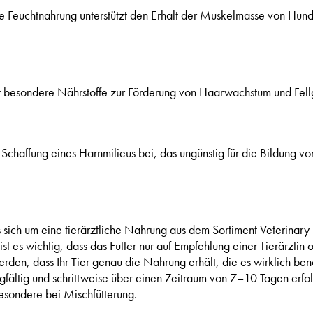
 Feuchtnahrung unterstützt den Erhalt der Muskelmasse von Hund
lt besondere Nährstoffe zur Förderung von Haarwachstum und Fell
 Schaffung eines Harnmilieus bei, das ungünstig für die Bildung vo
 sich um eine tierärztliche Nahrung aus dem Sortiment Veterinar
s wichtig, dass das Futter nur auf Empfehlung einer Tierärztin od
erden, dass Ihr Tier genau die Nahrung erhält, die es wirklich benö
gfältig und schrittweise über einen Zeitraum von 7–10 Tagen erfol
esondere bei Mischfütterung.