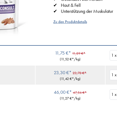
Haut & Fell
Unterstützung der Muskulatur
Zu den Produktdetails
11,75 €*
11,89 €*
(
11,52 €
*/kg)
23,30 €*
23,78 €*
(
11,42 €
*/kg)
46,00 €*
47,56 €*
(
11,27 €
*/kg)