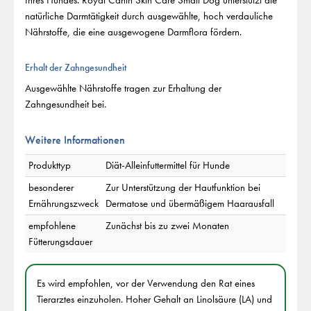
Ihres Hundes. Royal Canin Skin Care Small Dog unterstützt die
natürliche Darmtätigkeit durch ausgewählte, hoch verdauliche
Nährstoffe, die eine ausgewogene Darmflora fördern.
Erhalt der Zahngesundheit
Ausgewählte Nährstoffe tragen zur Erhaltung der
Zahngesundheit bei.
Weitere Informationen
Produkttyp
Diät-Alleinfuttermittel für Hunde
besonderer
Zur Unterstützung der Hautfunktion bei
Ernährungszweck
Dermatose und übermäßigem Haarausfall
empfohlene
Zunächst bis zu zwei Monaten
Fütterungsdauer
Es wird empfohlen, vor der Verwendung den Rat eines
Tierarztes einzuholen. Hoher Gehalt an Linolsäure (LA) und