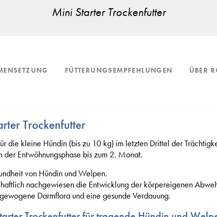
Mini Starter Trockenfutter
MENSETZUNG
FÜTTERUNGSEMPFEHLUNGEN
ÜBER R
rter Trockenfutter
 Für die kleine Hündin (bis zu 10 kg) im letzten Drittel der Trächti
in der Entwöhnungsphase bis zum 2. Monat.
sundheit von Hündin und Welpen.
schaftlich nachgewiesen die Entwicklung der körpereigenen Abwe
usgewogene Darmflora und eine gesunde Verdauung.
ter Trockenfutter für tragende Hündin und Welpe