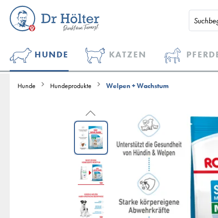
HUNDE
KATZEN
PFERD
Hunde
Hundeprodukte
Welpen + Wachstum