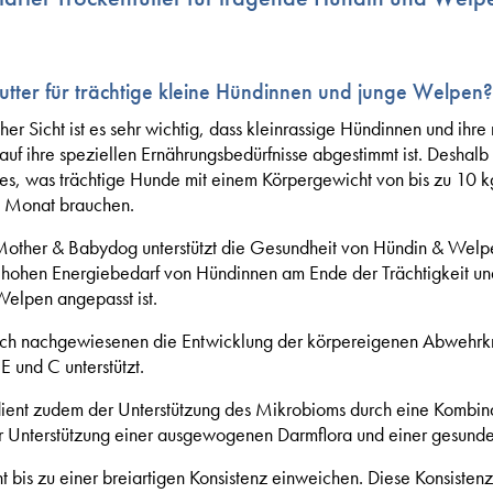
tter für trächtige kleine Hündinnen und junge Welpen?
her Sicht ist es sehr wichtig, dass kleinrassige Hündinnen und i
auf ihre speziellen Ernährungsbedürfnisse abgestimmt ist. Desha
es, was trächtige Hunde mit einem Körpergewicht von bis zu 10 k
. Monat brauchen.
her & Babydog unterstützt die Gesundheit von Hündin & Welpen.
 hohen Energiebedarf von Hündinnen am Ende der Trächtigkeit un
elpen angepasst ist.
ich nachgewiesenen die Entwicklung der körpereigenen Abwehrk
E und C unterstützt.
ent zudem der Unterstützung des Mikrobioms durch eine Kombina
ur Unterstützung einer ausgewogenen Darmflora und einer gesund
ht bis zu einer breiartigen Konsistenz einweichen. Diese Konsistenz 