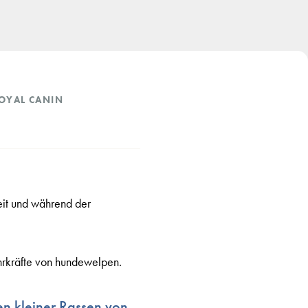
OYAL CANIN
gkeit und während der
hrkräfte von hundewelpen.
n kleiner Rassen von