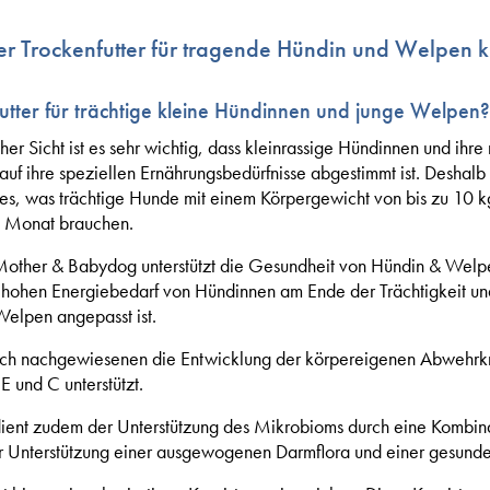
er Trockenfutter für tragende Hündin und Welpen k
tter für trächtige kleine Hündinnen und junge Welpen?
her Sicht ist es sehr wichtig, dass kleinrassige Hündinnen und i
auf ihre speziellen Ernährungsbedürfnisse abgestimmt ist. Desha
es, was trächtige Hunde mit einem Körpergewicht von bis zu 10 k
. Monat brauchen.
her & Babydog unterstützt die Gesundheit von Hündin & Welpen.
 hohen Energiebedarf von Hündinnen am Ende der Trächtigkeit un
elpen angepasst ist.
ich nachgewiesenen die Entwicklung der körpereigenen Abwehrk
E und C unterstützt.
ent zudem der Unterstützung des Mikrobioms durch eine Kombina
ur Unterstützung einer ausgewogenen Darmflora und einer gesund