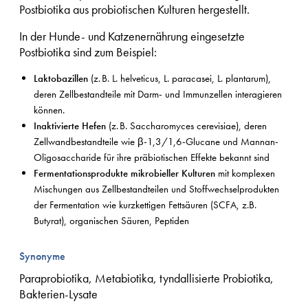
Postbiotika aus probiotischen Kulturen hergestellt.
In der Hunde- und Katzenernährung eingesetzte
Postbiotika sind zum Beispiel:
Laktobazillen
(z. B. L. helveticus, L. paracasei, L. plantarum),
deren Zellbestandteile mit Darm- und Immunzellen interagieren
können.
Inaktivierte Hefen
(z. B. Saccharomyces cerevisiae), deren
Zellwandbestandteile wie β-1,3/1,6-Glucane und Mannan-
Oligosaccharide für ihre präbiotischen Effekte bekannt sind
Fermentationsprodukte mikrobieller Kulturen
mit komplexen
Mischungen aus Zellbestandteilen und Stoffwechselprodukten
der Fermentation wie kurzkettigen Fettsäuren (SCFA, z.B.
Butyrat), organischen Säuren, Peptiden
Synonyme
Paraprobiotika, Metabiotika, tyndallisierte Probiotika,
Bakterien-Lysate