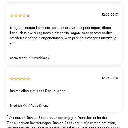
12.02.2017
ich gebe meiner katze die tabletten erst seit ein paar tagen, dhaer
kann ich zur wirkung noch nicht so viel sagen. aber geschmacklich
werden sie sehr gut angenommen, was ja auch nicht ganz unwichtig
ist.
1
anonymisiert
TrustedShops
12.06.2016
Bin mit allen zufrieden Danke schön
1
Friedrich W.
TrustedShops
1
Wir nutzen Trusted Shops als unabhängigen Dienstleister für die
Einholung von Bewertungen. Trusted Shops hat Maßnahmen getroffen,
um sicherzustellen, dass es es sich um echte Bewertungen handelt.
Mehr