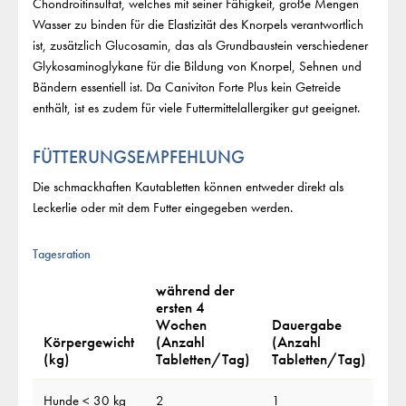
Chondroitinsulfat, welches mit seiner Fähigkeit, große Mengen
Wasser zu binden für die Elastizität des Knorpels verantwortlich
ist, zusätzlich Glucosamin, das als Grundbaustein verschiedener
Glykosaminoglykane für die Bildung von Knorpel, Sehnen und
Bändern essentiell ist. Da Caniviton Forte Plus kein Getreide
enthält, ist es zudem für viele Futtermittelallergiker gut geeignet.
FÜTTERUNGSEMPFEHLUNG
Die schmackhaften Kautabletten können entweder direkt als
Leckerlie oder mit dem Futter eingegeben werden.
Tagesration
während der
ersten 4
Wochen
Dauergabe
Körpergewicht
(Anzahl
(Anzahl
(kg)
Tabletten/Tag)
Tabletten/Tag)
Hunde < 30 kg
2
1