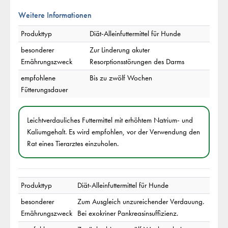
Weitere Informationen
Produkttyp
Diät-Alleinfuttermittel für Hunde
besonderer
Zur Linderung akuter
Ernährungszweck
Resorptionsstörungen des Darms
empfohlene
Bis zu zwölf Wochen
Fütterungsdauer
Leichtverdauliches Futtermittel mit erhöhtem Natrium- und
Kaliumgehalt. Es wird empfohlen, vor der Verwendung den
Rat eines Tierarztes einzuholen.
Produkttyp
Diät-Alleinfuttermittel für Hunde
besonderer
Zum Ausgleich unzureichender Verdauung.
Ernährungszweck
Bei exokriner Pankreasinsuffizienz.