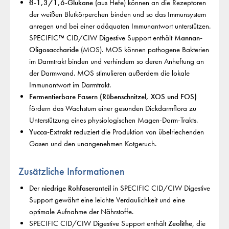
ß-1,3/1,6-Glukane
(aus Hefe) können an die Rezeptoren
der weißen Blutkörperchen binden und so das Immunsystem
anregen und bei einer adäquaten Immunantwort unterstützen.
SPECIFIC™ CID/CIW Digestive Support enthält
Mannan-
Oligosaccharide
(MOS). MOS können pathogene Bakterien
im Darmtrakt binden und verhindern so deren Anheftung an
der Darmwand. MOS stimulieren außerdem die lokale
Immunantwort im Darmtrakt.
Fermentierbare Fasern (Rübenschnitzel, XOS und FOS)
fördern das Wachstum einer gesunden Dickdarmflora zu
Unterstützung eines physiologischen Magen-Darm-Trakts.
Yucca-Extrakt
reduziert die Produktion von übelriechenden
Gasen und den unangenehmen Kotgeruch.
Zusätzliche Informationen
Der
niedrige Rohfaseranteil
in SPECIFIC CID/CIW Digestive
Support gewährt eine leichte Verdaulichkeit und eine
optimale Aufnahme der Nährstoffe.
SPECIFIC CID/CIW Digestive Support enthält
Zeolithe
, die