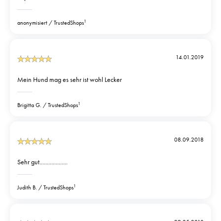
1
anonymisiert
TrustedShops
14.01.2019
Mein Hund mag es sehr ist wohl Lecker
1
Brigitta G.
TrustedShops
08.09.2018
Sehr gut...................
1
Judith B.
TrustedShops