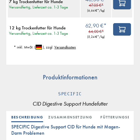
7 kg Trockenfutter für Hunde
47,05 €*
Versandfertig, Lieferzeit ca. 1-3 Tage
(
6,64 €
*/kg)
62,90 €*
12 kg Trockenfutter für Hunde
64,00 €*
Versandfertig, Lieferzeit ca. 1-3 Tage
(
5,24 €
*/kg)
* inkl. MwSt.
(
)
, zzgl.
Versandkosten
Produktinformationen
SPECIFIC
CID Digestive Support Hundefutter
BESCHREIBUNG
ZUSAMMENSETZUNG
FÜTTERUNGSEMPF
SPECIFIC Digestive Support CID für Hunde mit Magen-
Darm Problemen