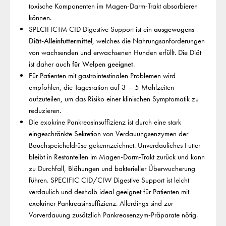
toxische Komponenten im Magen-Darm-Trakt absorbieren
können.
SPECIFICTM CID Digestive Support ist ein
ausgewogens
Diät-Alleinfuttermittel
, welches die Nahrungsanforderungen
von wachsenden und erwachsenen Hunden erfüllt. Die Diät
ist daher auch
für Welpen geeignet
.
Für Patienten mit gastrointestinalen Problemen wird
empfohlen, die Tagesration auf 3 – 5 Mahlzeiten
aufzuteilen, um das Risiko einer klinischen Symptomatik zu
reduzieren.
Die exokrine Pankreasinsuffizienz ist durch eine stark
eingeschränkte Sekretion von Verdauungsenzymen der
Bauchspeicheldrüse gekennzeichnet. Unverdauliches Futter
bleibt in Restanteilen im Magen-Darm-Trakt zurück und kann
zu Durchfall, Blähungen und bakterieller Überwucherung
führen. SPECIFIC CID/CIW Digestive Support ist leicht
verdaulich und deshalb ideal geeignet für Patienten mit
exokriner Pankreasinsuffizienz. Allerdings sind zur
Vorverdauung zusätzlich Pankreasenzym-Präparate nötig.