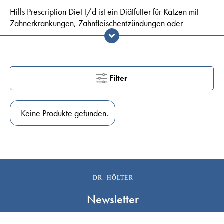
Hills Prescription Diet t/d ist ein Diätfutter für Katzen mit
Zahnerkrankungen, Zahnfleischentzündungen oder
Mundgeruch. Es fördert die Zahnfleischgesundheit und wirkt
Zahnstein, Zahnbelag und Zahnverfärbungen entgegen.
Filter
Keine Produkte gefunden.
DR. HÖLTER
Newsletter