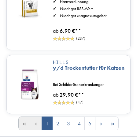
Harnverdünnung
Niedriger RSS-Wert
Niedriger Magnesiumgehalt
ab
6,90 €*
*
(237)
HILLS
y/d Trockenfutter für Katzen
Bei Schilddrüsenerkrankungen
ab
29,90 €*
*
(47)
1
2
3
4
5