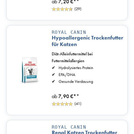
ab
7,20 €*
*
(29)
ROYAL CANIN
Hypoallergenic Trockenfutter
für Katzen
Diät-Alleinfuttermittel bei
Futtermittelallergien
Hydrolysiertes Protein
EPA/DHA
Gesunde Verdauung
ab
7,90 €*
*
(41)
ROYAL CANIN
Renal Katzen Trockenfutter