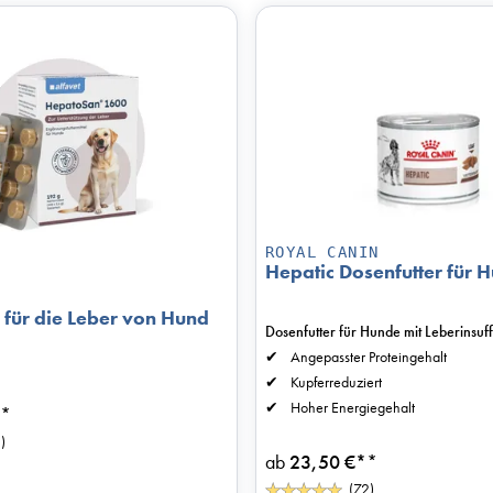
ROYAL CANIN
Hepatic Dosenfutter für 
für die Leber von Hund
Dosenfutter für Hunde mit Leberinsuf
Angepasster Proteingehalt
Kupferreduziert
Hoher Energiegehalt
*
)
ab
23,50 €*
*
(72)