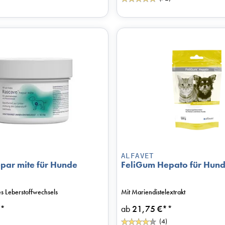
ALFAVET
par mite für Hunde
FeliGum Hepato für Hund
s Leberstoffwechsels
Mit Mariendistelextrakt
*
ab
21,75 €*
*
(4)