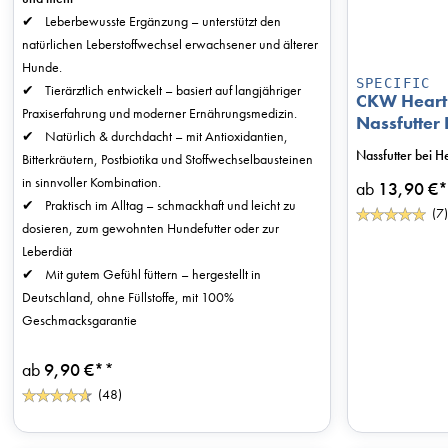
Leberbewusste Ergänzung – unterstützt den
natürlichen Leberstoffwechsel erwachsener und älterer
Hunde.
SPECIFIC
Tierärztlich entwickelt – basiert auf langjähriger
CKW Heart 
Praxiserfahrung und moderner Ernährungsmedizin.
Nassfutter
Natürlich & durchdacht – mit Antioxidantien,
Nassfutter bei 
Bitterkräutern, Postbiotika und Stoffwechselbausteinen
in sinnvoller Kombination.
ab
13,90 €*
Praktisch im Alltag – schmackhaft und leicht zu
(7)
dosieren, zum gewohnten Hundefutter oder zur
Leberdiät
Mit gutem Gefühl füttern – hergestellt in
Deutschland, ohne Füllstoffe, mit 100%
Geschmacksgarantie
ab
9,90 €*
*
(48)