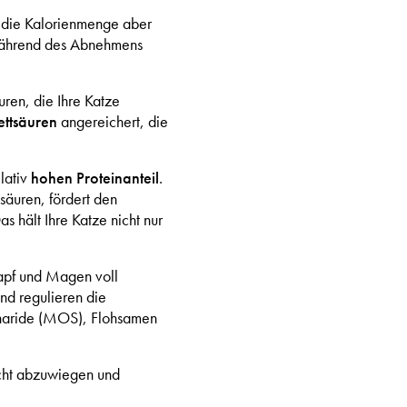
f die Kalorienmenge aber
 während des Abnehmens
uren, die Ihre Katze
ttsäuren
angereichert, die
lativ
hohen Proteinanteil
.
säuren, fördert den
hält Ihre Katze nicht nur
apf und Magen voll
nd regulieren die
charide (MOS), Flohsamen
eicht abzuwiegen und