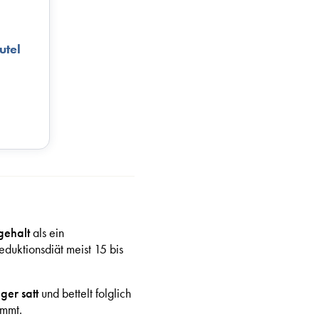
utel
gehalt
als ein
Reduktionsdiät meist 15 bis
ger satt
und bettelt folglich
immt.