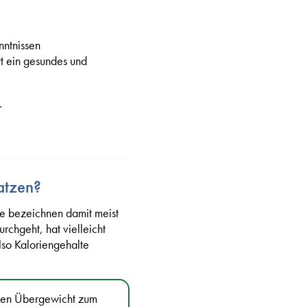
nntnissen
rt ein gesundes und
.
Katzen?
ie bezeichnen damit meist
urchgeht, hat vielleicht
lso Kaloriengehalte
egen Übergewicht zum