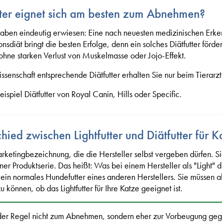
ter eignet sich am besten zum Abnehmen?
haben eindeutig erwiesen: Eine nach neuesten medizinischen Erke
diät bringt die besten Erfolge, denn ein solches Diätfutter förde
hne starken Verlust von Muskelmasse oder Jojo-Effekt.
enschaft entsprechende Diätfutter erhalten Sie nur beim Tierarzt
spiel Diätfutter von Royal Canin, Hills oder Specific.
hied zwischen Lightfutter und Diätfutter für 
rketingbezeichnung, die die Hersteller selbst vergeben dürfen. S
ner Produktserie. Das heißt: Was bei einem Hersteller als "Light" d
ein normales Hundefutter eines anderen Herstellers. Sie müssen a
können, ob das Lightfutter für Ihre Katze geeignet ist.
 in der Regel nicht zum Abnehmen, sondern eher zur Vorbeugung g