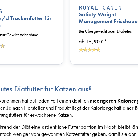
ROYAL CANIN
S
Satiety Weight
r/d Trockenfutter für
Management Frischebe
n
für Katzen
Bei Übergewicht oder Diabetes
r zur Gewichtsabnahme
ab
15,90 €
*
tes Diätfutter für Katzen aus?
 Abnehmen hat auf jeden Fall einen deutlich
niedrigeren Kalorien
ter. Je nach Hersteller und Produkt liegt der Kaloriengehalt einer 
ungsfutters für erwachsene Katzen.
ährend der Diät eine
ordentliche Futterportion
im Napf, bleibt
län
einfach weniger vom gewohnten Katzenfutter geben, damit sie abn