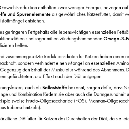
r Gewichtsreduktion enthalten zwar weniger Energie, bezogen au
offe und Spurenelemente
als gewöhnliches Katzenfutter, damit
lstoffmängel entstehen.
ines geringeren Fettgehalts alle lebenswichtigen essenziellen Fettsä
uktionsdiäten sind sogar mit entzündungshemmenden
Omega-3-Fe
isieren helfen.
nd zusammengesetzte Reduktionsdiäten für Katzen haben einen re
hmackhaft, sondern verhindert einen Mangel an essenziellen Amino
 Gegenzug den Erhalt der Muskulatur während des Abnehmens. Das 
dem gefürchteten Jojo-Effekt nach der Diät entgegen.
rungsfasern, auch als
Ballaststoffe
bekannt, sorgen dafür, dass N
enge und Kombination fördern sie aber auch die Darmgesundheit u
beispielsweise Fructo-Oligosaccharide (FOS), Mannan-Oligosac
 aus Rübenschnitzeln).
erärztliche Diätfutter für Katzen das Durchhalten der Diät, da sie l