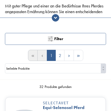
Mit guter Pflege und einer an die Bedürfnisse Ihres Pferdes
angepassten Ernährung können Sie einen entscheidenden
Beitrag für ein gesundes, langes Pferdeleben leisten.
In Dr. Hölter Onlineshop finden Sie hochwertige
Ergänzungsfutter und Pflegeprodukte für Pferde in allen
Lebenslagen.
Filter
1
2
32 Produkte gefunden
SELECTAVET
Equi-Selenosel Pferd