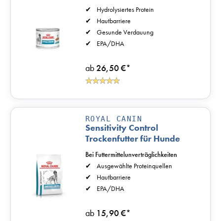
Hydrolysiertes Protein
Hautbarriere
Gesunde Verdauung
EPA/DHA
ab
26,50 €
*
ROYAL CANIN
Sensitivity Control
Trockenfutter für Hunde
Bei Futtermittelunverträglichkeiten
Ausgewählte Proteinquellen
Hautbarriere
EPA/DHA
ab
15,90 €
*