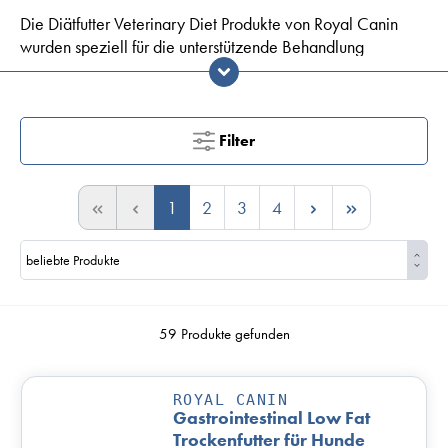
Die Diätfutter Veterinary Diet Produkte von Royal Canin
wurden speziell für die unterstützende Behandlung
bestimmter Krankheiten entwickelt und Sie erhalten sie
ausschließlich beim Tierarzt.
Royal Canin Veterinary Diet Diätfutter Produkte sind
Filter
Alleinfuttermittel. Sie enthalten alles, was Ihr Hund für eine
gesunde Ernährung braucht.
1
2
3
4
Royal Canin Veterinary Diet Hundefutter sollte nur
nach Rücksprache mit dem behandelnden Tierarzt
gefüttert werden. Bei Fragen sprechen Sie uns gern an.
59 Produkte gefunden
ROYAL CANIN
Gastrointestinal Low Fat
Trockenfutter für Hunde