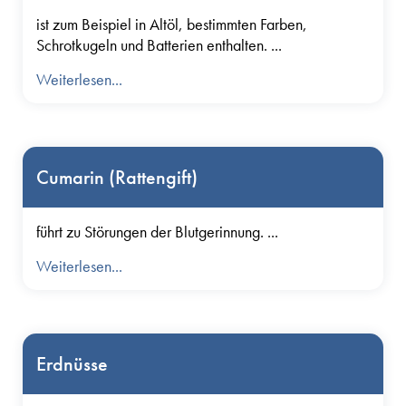
Tierarzt folgende Informationen:
ist zum Beispiel in Altöl, bestimmten Farben,
Welcher Giftstoff wurde aufgenommen?
Schrotkugeln und Batterien enthalten. ...
Auf welchem Weg wurde das Gift aufgenommen
Weiterlesen...
(oral, perkutan, inhaliert)?
Wieviel wurde aufgenommen?
Wann wurde das Gift aufgenommen?
Wie häufig wurde das Gift aufgenommen?
Cumarin (Rattengift)
Wir haben hier besonderes Augenmerk auf Gifte bei
Hunden und Katzen gelegt, andere Tierarten nur am Rande
mit behandelt. Die Liste der Giftstoffe kann nicht annähernd
führt zu Störungen der Blutgerinnung. ...
vollständig sein.
Weiterlesen...
Sie möchten mehr über eine bestimmte Vergiftung oder
ein anderes Gesundheitsthema erfahren? Schicken Sie
uns Ihre Themenvorschläge mithilfe des
Kontaktformulars
oder per E-Mail an
Erdnüsse
shop@drhoelter.de
!