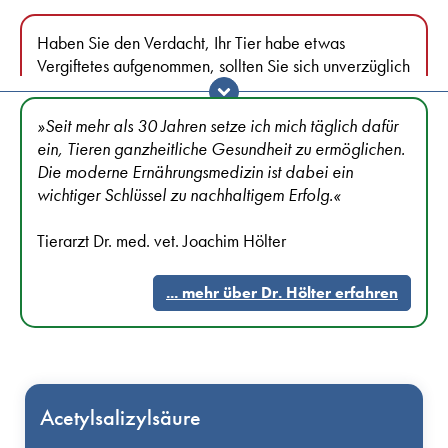
Haben Sie den Verdacht, Ihr Tier habe etwas
Vergiftetes aufgenommen, sollten Sie sich unverzüglich
mit ihrem Tierarzt in Verbindung setzen. Manche
Vergiftungen verlaufen sehr schnell und bedürfen
»Seit mehr als 30 Jahren setze ich mich täglich dafür
unverzüglicher Behandlung.
ein, Tieren ganzheitliche Gesundheit zu ermöglichen.
Die moderne Ernährungsmedizin ist dabei ein
Die Vorlesung in Toxikologie begann in meiner Studienzeit
wichtiger Schlüssel zu nachhaltigem Erfolg.«
mit dem Satz: „Wasser in Maßen genossen ist
einigermaßen ungiftig“. Es gilt sicher: Die Dosis macht das
Tierarzt Dr. med. vet. Joachim Hölter
Gift. Das heißt, der Ausgang einer Vergiftung hängt in
hohem Maße von der aufgenommenen Giftmenge ab.
... mehr über Dr. Hölter erfahren
Doch auch kleine Mengen führen zu unterschwellig
verlaufenden Vergiftungen und hinterlassen Spuren im
Körper.
Bitte beachten Sie, dass die Verstoffwechselung von Tier
Acetylsalizylsäure
und Mensch unterschiedlich sind, somit auch die Wirkung
von Giften.