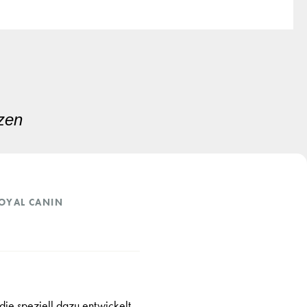
tzen
OYAL CANIN
ie speziell dazu entwickelt