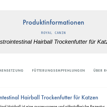
Produktinformationen
ROYAL CANIN
trointestinal Hairball Trockenfutter für Ka
MENSETZUNG
FÜTTERUNGSEMPFEHLUNGEN
ÜBER R
testinal Hairball Trockenfutter für Katzen
l Hairball ist eine ausgewogene und nährstoffreiche Rezeptur, d