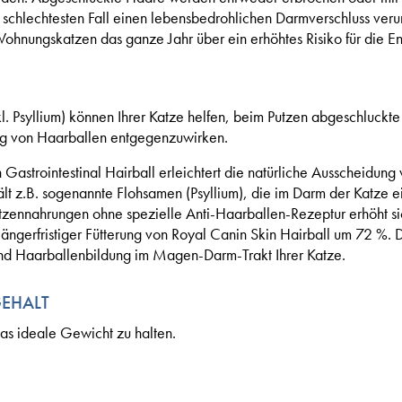
chlechtesten Fall einen lebensbedrohlichen Darmverschluss veru
ohnungskatzen das ganze Jahr über ein erhöhtes Risiko für die E
kl. Psyllium) können Ihrer Katze helfen, beim Putzen abgeschluck
ng von Haarballen entgegenzuwirken.
Gastrointestinal Hairball erleichtert die natürliche Ausscheidung
hält z.B. sogenannte Flohsamen (Psyllium), die im Darm der Katze 
nnahrungen ohne spezielle Anti-Haarballen-Rezeptur erhöht sich
ngerfristiger Fütterung von Royal Canin Skin Hairball um 72 %. D
nd Haarballenbildung im Magen-Darm-Trakt Ihrer Katze.
EHALT
s ideale Gewicht zu halten.