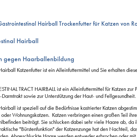
astrointestinal Hairball Trockenfutter für Katzen von R
stinal Hairball
zen gegen Haarballenbildung
irball Katzenfutter ist ein Alleinfuttermittel und Sie erhalten dies
L TRACT HAIRBALL ist ein Alleinfuttermittel für Katzen zur P
armtrakt sowie zur Unterstützung der Haut- und Fellgesundheit.
airball ist speziell auf die Bedürfnisse kastrierter Katzen abgest
 oder Wohnungskatzen. Katzen verbringen einen großen Teil ihres 
lbefinden beiträgt. Sie schlucken dabei sehr viele Haare ab, da 
raktische "Bürstenfunktion" der Katzenzunge hat den Nachteil, da
rden. Abgeschluckte Haare werden entweder erbrochen oder mit