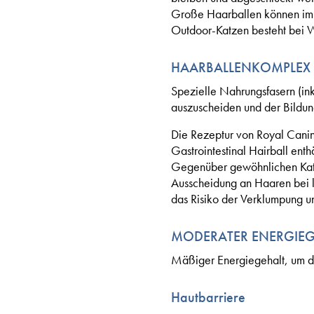
Große Haarballen können im s
Outdoor-Katzen besteht bei W
HAARBALLENKOMPLEX
Spezielle Nahrungsfasern (in
auszuscheiden und der Bildu
Die Rezeptur von Royal Canin 
Gastrointestinal Hairball ent
Gegenüber gewöhnlichen Katze
Ausscheidung an Haaren bei lä
das Risiko der Verklumpung u
MODERATER ENERGIEG
Mäßiger Energiegehalt, um da
Hautbarriere