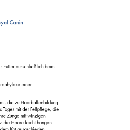
oyal Canin
es Futter ausschließlich beim
rophylaxe einer
immt, die zu Haarballenbildung
Tages mit der Fellpflege, die
ihre Zunge mit winzigen
ss die Haare leicht hängen
 dem Kot ausgschieden.