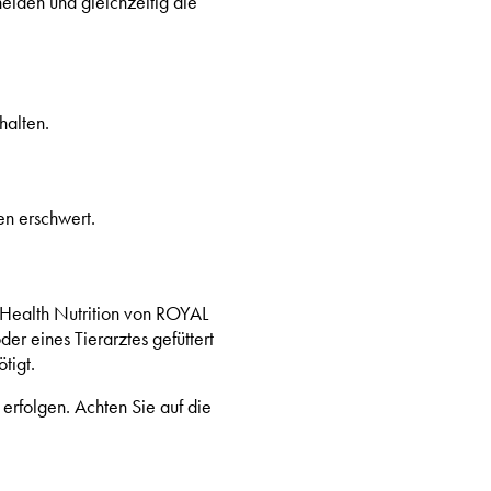
heiden und gleichzeitig die
halten.
en erschwert.
y Health Nutrition von ROYAL
er eines Tierarztes gefüttert
tigt.
erfolgen. Achten Sie auf die