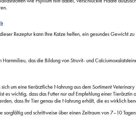
allaststoffen wie Psyllium hilft dabei, verschluckte Haare auszusc
ren.
lt
dieser Rezeptur kann Ihre Katze helfen, ein gesundes Gewicht zu 
in Harnmilieu, das die Bildung von Struvit- und Calciumoxalatstein
 sich um eine tierärztliche Nahrung aus dem Sortiment Veterinar
s wichtig, dass das Futter nur auf Empfehlung einer Tierärztin od
erden, dass Ihr Tier genau die Nahrung erhält, die es wirklich benö
e sorgfältig und schrittweise über einen Zeitraum von 7–10 Tagen 