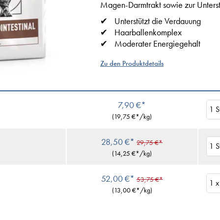
Magen-Darmtrakt sowie zur Unterstü
Unterstützt die Verdauung
Haarballenkomplex
Moderater Energiegehalt
Zu den Produktdetails
7,90 €*
(
19,75 €
*/kg)
28,50 €*
29,75 €*
(
14,25 €
*/kg)
52,00 €*
53,75 €*
(
13,00 €
*/kg)